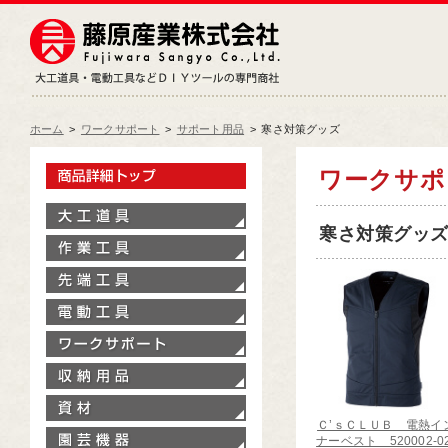
藤原産業株式会社
大工道具・電動工具などDIY
ホーム
>
ワークサポート
>
サポート用品
>
寒さ対策グッズ
製品情報トップ
ワークサ
大工道具
寒さ対策グッズ[ 
作業工具
先端工具
電動工具
ワークサポート
収納用品
資材
Ｃ’ｓＣＬＵＢ 電熱イ
園芸機器
ナーベスト 520002-02