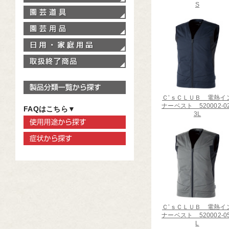
S
園芸道具
園芸用品
家庭用品
取扱終了商品
製品分類一覧から探す
Ｃ’ｓＣＬＵＢ 電熱イ
ナーベスト 520002-02
FAQはこちら▼
3L
使用用途から探す
症状から探す
Ｃ’ｓＣＬＵＢ 電熱イ
ナーベスト 520002-05
L