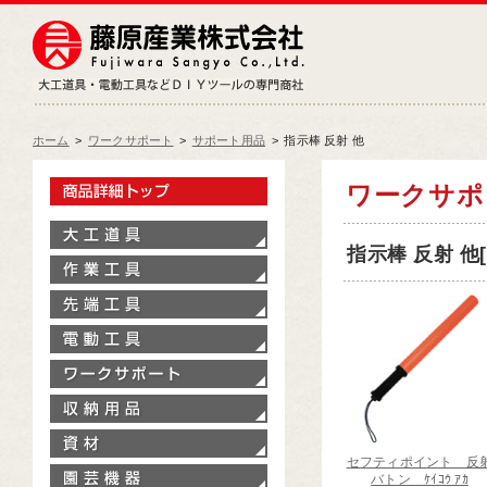
藤原産業株式会社
大工道具・電動工具などDIY
ホーム
>
ワークサポート
>
サポート用品
>
指示棒 反射 他
製品情報トップ
ワークサ
大工道具
指示棒 反射 他[
作業工具
先端工具
電動工具
ワークサポート
収納用品
資材
セフティポイント 反
園芸機器
バトン ｹｲｺｳ ｱｶ