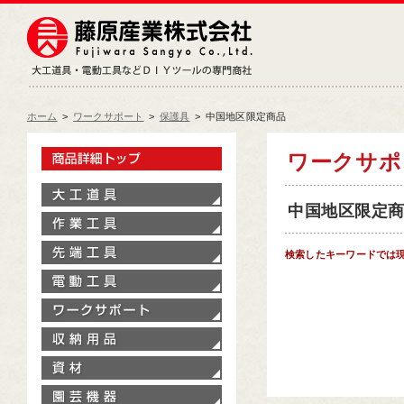
藤原産業株式会社
大工道具・電動工具などDIY
ホーム
>
ワークサポート
>
保護具
>
中国地区限定商品
製品情報トップ
ワークサ
大工道具
中国地区限定商品
作業工具
先端工具
検索したキーワードでは
電動工具
ワークサポート
収納用品
資材
園芸機器