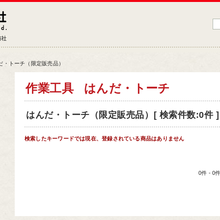
藤原産業株式会社
大工道具・電動工具などDIYツールの専門商社
だ・トーチ（限定販売品）
品情報トップ
作業工具
はんだ・トーチ
工道具
はんだ・トーチ（限定販売品）[ 検索件数:0件 ]
業工具
端工具
検索したキーワードでは現在、登録されている商品はありません
動工具
ークサポート
0件 - 
納用品
材
芸機器