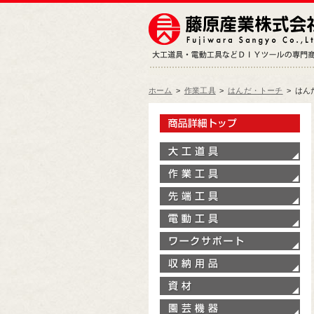
ホーム
>
作業工具
>
はんだ・トーチ
>
はん
製
大
作
先
電
ワ
収
資
園