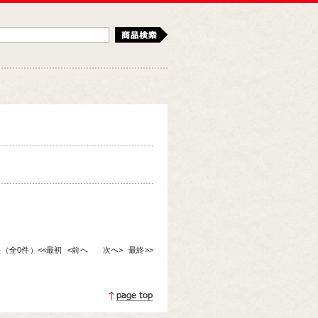
検索
0件（全0件）
<<最初
<前へ
次へ>
最終>>
ページトップへ