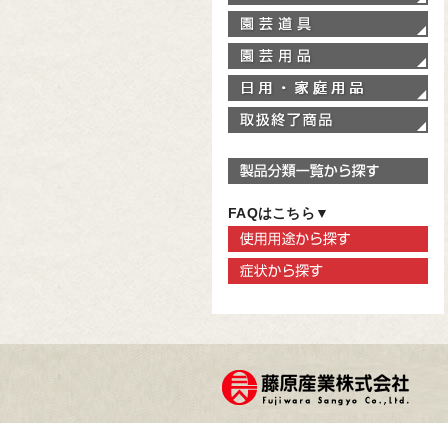
園
園
家
取
製
FAQはこちら▼
使
症