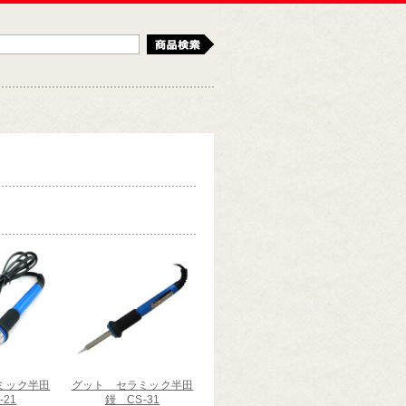
検索
ミック半田
グット セラミック半田
-21
鏝 CS-31