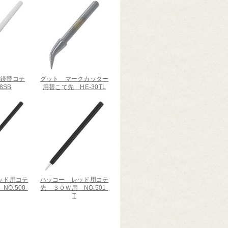
田鏝替コテ
グット マークカッター
8SB
用替こて先 HE-30TL
ッド用コテ
ハッコー レッド用コテ
O.500-
先 ３０Ｗ用 NO.501-
T