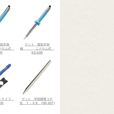
電気半田
グット 電気半田
ロム式
鏝 ニクロム式
0R
KS-60R
ットナイフ
グット 半田鏝替コテ
0R
先 Ｔ－６Ｂ (SR-60T)