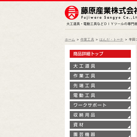
ホーム
>
作業工具
>
はんだ・トーチ
>
半田
製
大
作
先
電
ワ
収
資
園