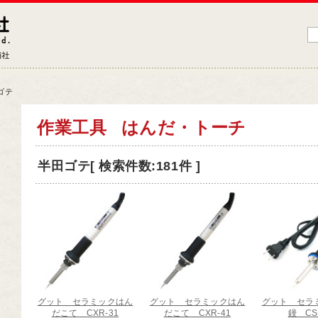
藤原産業株式会社
大工道具・電動工具などDIYツールの専門商社
ゴテ
品情報トップ
作業工具
はんだ・トーチ
工道具
半田ゴテ[ 検索件数:181件 ]
業工具
端工具
動工具
ークサポート
納用品
材
グット セラミックはん
グット セラミックはん
グット セラ
芸機器
だこて CXR-31
だこて CXR-41
鏝 CS