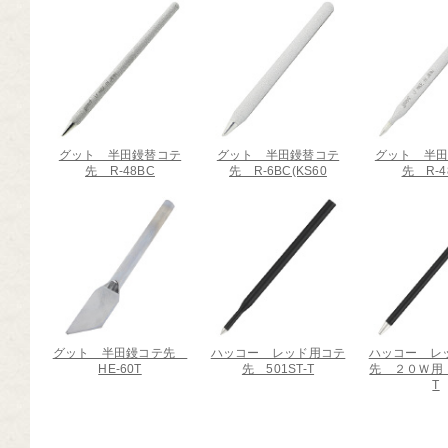
グット 半田鏝替コテ
グット 半田鏝替コテ
グット 半
先 R-48BC
先 R-6BC(KS60
先 R-4
グット 半田鏝コテ先
ハッコー レッド用コテ
ハッコー レ
HE-60T
先 501ST-T
先 ２０Ｗ用 N
T