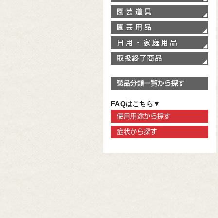
園
園
家
取
製
FAQはこちら▼
使
症