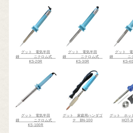
芸道具
芸用品
庭用品
扱終了商品
品分類一覧から探す
グット 電気半田
グット 電気半田
グット 
鏝 ニクロム式
鏝 ニクロム式
鏝 ニク
KS-20R
KS-30R
KS-4
用用途から探す
状から探す
グット 電気半田
グット 家庭用ハンダゴ
グット ホ
鏝 ニクロム式
テ BN-100
HOT-3
KS-100R