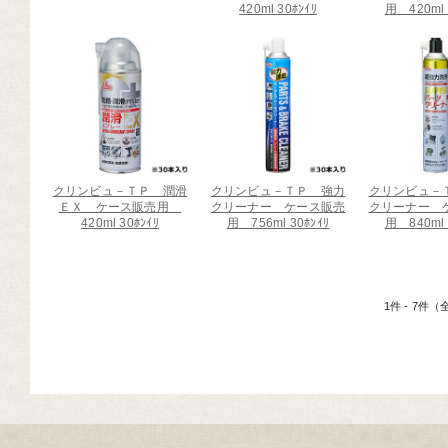
420ml 30ﾎﾝｲﾘ
用 420ml 
芸道具
芸用品
庭用品
扱終了商品
品分類一覧から探す
クリンビュ－ＴＰ 潤滑
クリンビュ－ＴＰ 強力
クリンビュ－
ＥＸ ケース販売用
クリーナー ケース販売
クリーナー 
420ml 30ﾎﾝｲﾘ
用 756ml 30ﾎﾝｲﾘ
用 840ml 
用用途から探す
状から探す
1件 - 7件