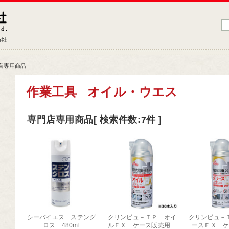
藤原産業株式会社
大工道具・電動工具などDIYツールの専門商社
店専用商品
品情報トップ
作業工具
オイル・ウエス
工道具
専門店専用商品[ 検索件数:7件 ]
業工具
端工具
動工具
ークサポート
納用品
材
シーバイエス ステング
クリンビュ－ＴＰ オイ
クリンビュ－
芸機器
ロス 480ml
ルＥＸ ケース販売用
ースＥＸ 