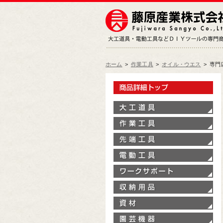
ホーム
>
作業工具
>
オイル・ウエス
>
専門
製
大
作
先
電
ワ
収
資
園