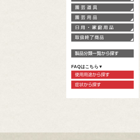
園
園
家
取
製
FAQはこちら▼
使
症