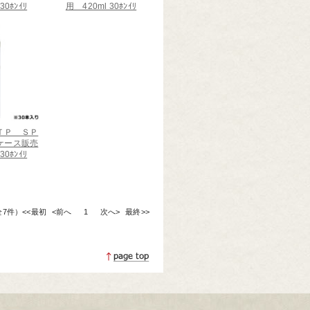
30ﾎﾝｲﾘ
用 420ml 30ﾎﾝｲﾘ
ＴＰ ＳＰ
ケース販売
30ﾎﾝｲﾘ
（全7件）
<<最初
<前へ
1
次へ>
最終>>
ページトップへ