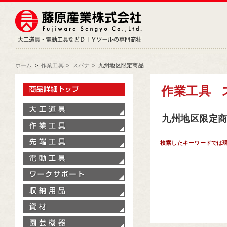
藤原産業株式会社
大工道具・電動工具などDIY
ホーム
>
作業工具
>
スパナ
>
九州地区限定商品
製品情報トップ
作業工具
大工道具
九州地区限定商品
作業工具
先端工具
検索したキーワードでは
電動工具
ワークサポート
収納用品
資材
園芸機器