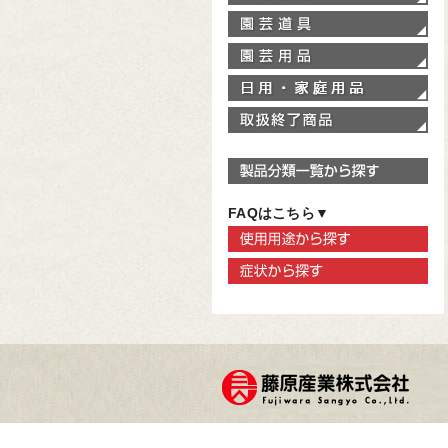
園
園
家
取
製
FAQはこちら▼
使
症