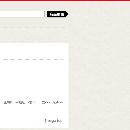
検索
0件（全0件）
<<最初
<前へ
次へ>
最終>>
ページトップへ