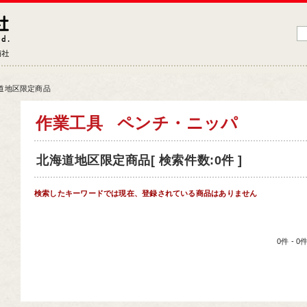
藤原産業株式会社
大工道具・電動工具などDIYツールの専門商社
道地区限定商品
品情報トップ
作業工具
ペンチ・ニッパ
工道具
北海道地区限定商品[ 検索件数:0件 ]
業工具
端工具
検索したキーワードでは現在、登録されている商品はありません
動工具
ークサポート
0件 - 
納用品
材
芸機器