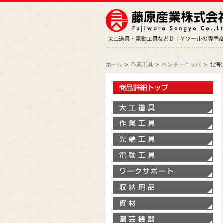
ホーム
>
作業工具
>
ペンチ・ニッパ
>
北海
製
大
作
先
電
ワ
収
資
園