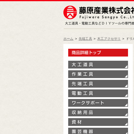
ホーム
>
先端工具
>
木工アクセサリ
>
ドリ
製
大
作
先
電
ワ
収
資
園