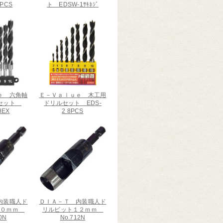
2PCS
ト EDSW-1ｻｷﾈｼﾞ
ｅ 六角軸
Ｅ－Ｖａｌｕｅ 木工用
ルセット
ドリルセット EDS-
HEX
2 8PCS
内装職人ド
ＤＩＡ－Ｔ 内装職人ド
１０ｍｍ
リルビット１２ｍｍ
0N
No.712N