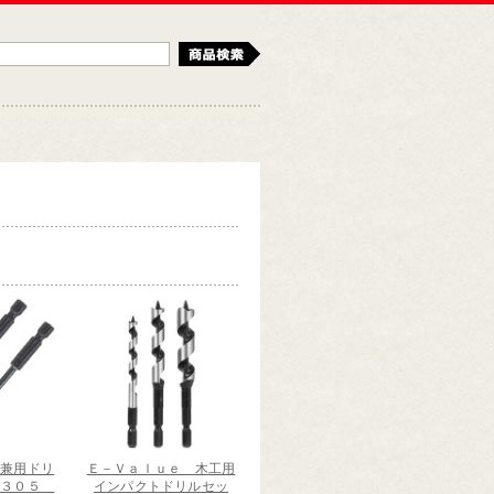
検索
 兼用ドリ
Ｅ－Ｖａｌｕｅ 木工用
２３０５
インパクトドリルセッ