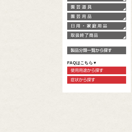
園
園
家
取
製
FAQはこちら▼
使
症