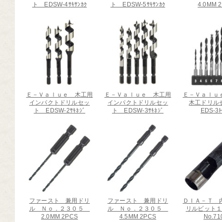
ト EDSW-4ｻｷｻﾝｶｸ
ト EDSW-5ｻｷｻﾝｶｸ
4.0MM 
芸道具
芸用品
庭用品
扱終了商品
品分類一覧から探す
Ｅ－Ｖａｌｕｅ 木工用
Ｅ－Ｖａｌｕｅ 木工用
Ｅ－Ｖａｌｕ
インパクトドリルセッ
インパクトドリルセッ
木工ドリ
ト EDSW-2ｻｷﾈｼﾞ
ト EDSW-3ｻｷﾈｼﾞ
EDS-3
用用途から探す
状から探す
ファースト 兼用ドリ
ファースト 兼用ドリ
ＤＩＡ－Ｔ 
ル Ｎｏ．２３０５
ル Ｎｏ．２３０５
リルビット
2.0MM 2PCS
4.5MM 2PCS
No.71