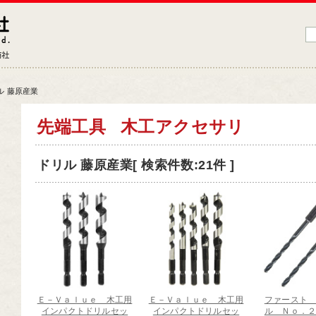
藤原産業株式会社
大工道具・電動工具などDIYツールの専門商社
ル 藤原産業
品情報トップ
先端工具
木工アクセサリ
工道具
ドリル 藤原産業[ 検索件数:21件 ]
業工具
端工具
動工具
ークサポート
納用品
材
Ｅ－Ｖａｌｕｅ 木工用
Ｅ－Ｖａｌｕｅ 木工用
ファースト
芸機器
インパクトドリルセッ
インパクトドリルセッ
ル Ｎｏ．