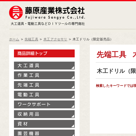
藤原産業株式会社
大工道具・電動工具などDIY
ホーム
>
先端工具
>
木工アクセサリ
>
木工ドリル（限定販売品）
製品情報トップ
先端工具
大工道具
木工ドリル（限定
作業工具
先端工具
検索したキーワードでは
電動工具
ワークサポート
収納用品
資材
園芸機器