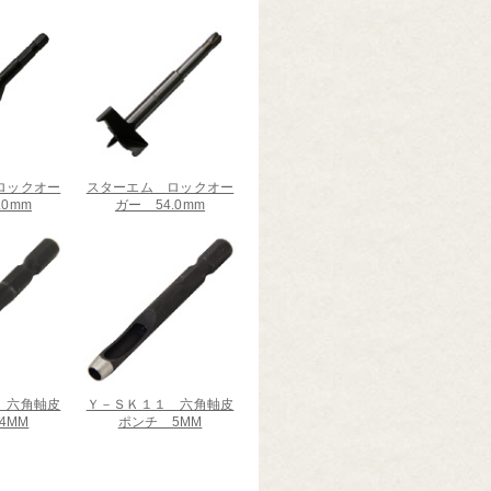
ロックオー
スターエム ロックオー
.0mm
ガー 54.0mm
 六角軸皮
Ｙ－ＳＫ１１ 六角軸皮
4MM
ポンチ 5MM