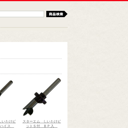
検索
しいたけビ
スターエム しいたけビ
型ハイス
ットＳ付 ＢＰ入