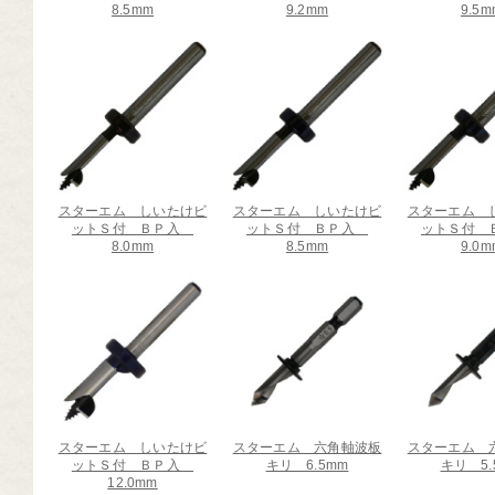
8.5mm
9.2mm
9.5m
芸道具
芸用品
庭用品
扱終了商品
品分類一覧から探す
スターエム しいたけビ
スターエム しいたけビ
スターエム 
ットＳ付 ＢＰ入
ットＳ付 ＢＰ入
ットＳ付
8.0mm
8.5mm
9.0m
用用途から探す
状から探す
スターエム しいたけビ
スターエム 六角軸波板
スターエム 
ットＳ付 ＢＰ入
キリ 6.5mm
キリ 5.
12.0mm