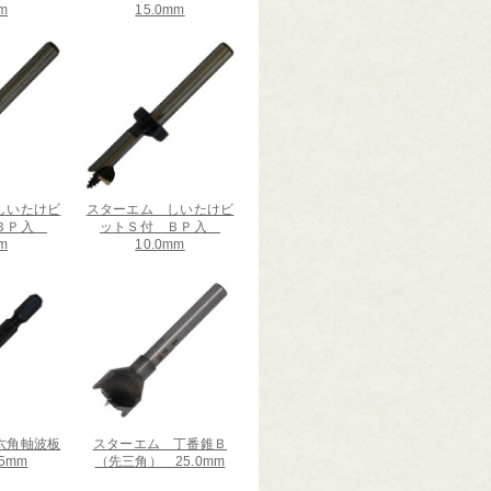
m
15.0mm
しいたけビ
スターエム しいたけビ
 ＢＰ入
ットＳ付 ＢＰ入
m
10.0mm
六角軸波板
スターエム 丁番錐Ｂ
5mm
（先三角） 25.0mm