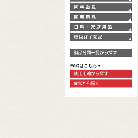
園
園
家
取
製
FAQはこちら▼
使
症