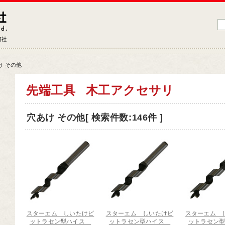
藤原産業株式会社
大工道具・電動工具などDIYツールの専門商社
け その他
品情報トップ
先端工具
木工アクセサリ
工道具
穴あけ その他[ 検索件数:146件 ]
業工具
端工具
動工具
ークサポート
納用品
材
スターエム しいたけビ
スターエム しいたけビ
スターエム 
芸機器
ットラセン型ハイス
ットラセン型ハイス
ットラセン