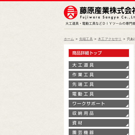
ホーム
>
先端工具
>
木工アクセサリ
>
穴あ
製
大
作
先
電
ワ
収
資
園