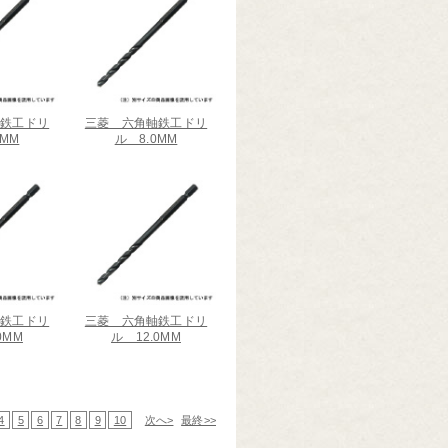
軸鉄工ドリ
三菱 六角軸鉄工ドリ
5MM
ル 8.0MM
軸鉄工ドリ
三菱 六角軸鉄工ドリ
0MM
ル 12.0MM
4
5
6
7
8
9
10
次へ>
最終>>