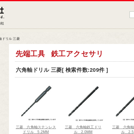
藤原産業株式会社
大工道具・電動工具などDIYツールの専門商社
軸ドリル 三菱
品情報トップ
先端工具
鉄工アクセサリ
工道具
六角軸ドリル 三菱[ 検索件数:209件 ]
業工具
端工具
動工具
ークサポート
納用品
材
三菱 六角軸ステンレス
三菱 六角軸鉄工ドリ
三菱 六角
芸機器
ドリル 5.2MM
ル 2.0MM
ル 2.