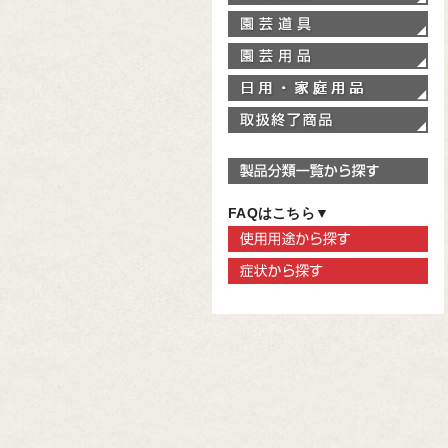
園
園
家
取
製
FAQはこちら▼
使
症