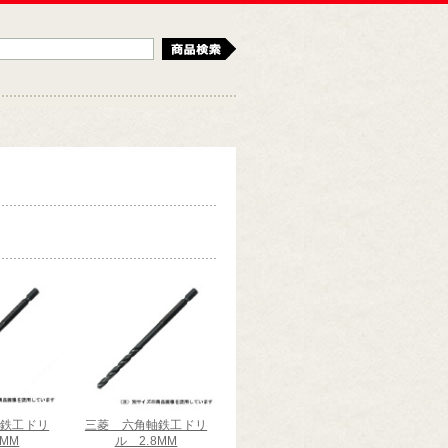
検索
軸鉄工ドリ
三菱 六角軸鉄工ドリ
5MM
ル 2.8MM