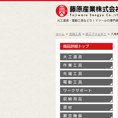
ホーム
>
先端工具
>
鉄工アクセサリ
>
六角
製
大
作
先
電
ワ
収
資
園