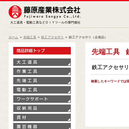
藤原産業株式会社
大工道具・電動工具などDIY
ホーム
>
先端工具
>
鉄工アクセサリ
>
鉄工アクセサリ（企画品）
製品情報トップ
先端工具
大工道具
鉄工アクセサリ（
作業工具
先端工具
検索したキーワードでは
電動工具
ワークサポート
収納用品
資材
園芸機器