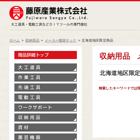
藤原産業株式会社
大工道具・電動工具などDIY
ホーム
>
収納用品
>
メーカー腰袋サック
>
北海道地区限定商品
製品情報トップ
収納用品
大工道具
北海道地区限定商
作業工具
先端工具
検索したキーワードでは
電動工具
ワークサポート
収納用品
資材
園芸機器