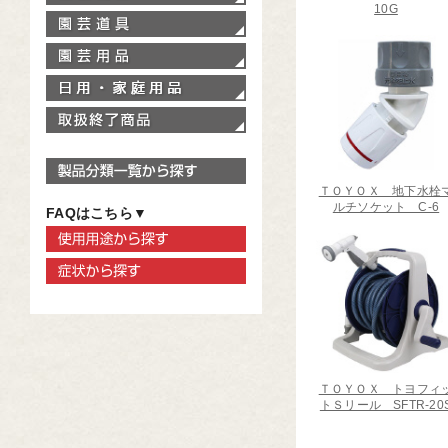
10G
園芸道具
園芸用品
家庭用品
取扱終了商品
製品分類一覧から探す
ＴＯＹＯＸ 地下水栓
ルチソケット C-6
FAQはこちら▼
使用用途から探す
症状から探す
ＴＯＹＯＸ トヨフィ
トＳリール SFTR-20