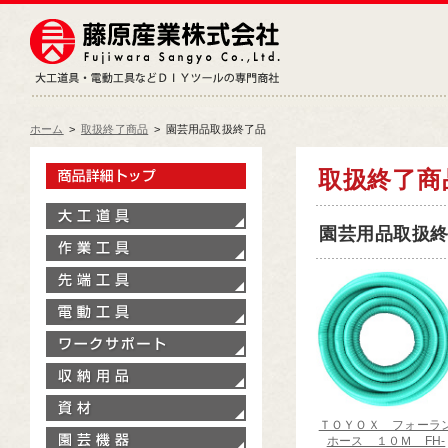
藤原産業株式会社
大工道具・電動工具などDIY
ホーム
>
取扱終了商品
>
園芸用品取扱終了品
製品情報トップ
取扱終了商
大工道具
園芸用品取扱終了
作業工具
先端工具
電動工具
ワークサポート
収納用品
資材
ＴＯＹＯＸ フォーラ
園芸機器
ホース １０Ｍ FH-