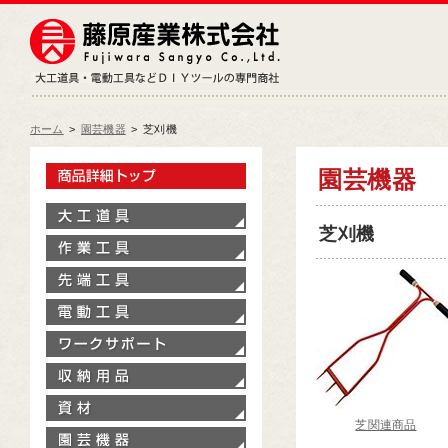
藤原産業株式会社
大工道具・電動工具などDIY
ホーム
>
園芸機器
>
芝刈機
製品情報トップ
園芸機器
大工道具
芝刈機
作業工具
先端工具
電動工具
ワークサポート
収納用品
資材
芝関連商品
園芸機器