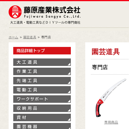
藤原産業株式会社
大工道具・電動工具などDIY
ホーム
>
園芸道具
>
専門店
製品情報トップ
園芸道具
大工道具
専門店
作業工具
先端工具
電動工具
ワークサポート
収納用品
資材
専用商品
園芸機器