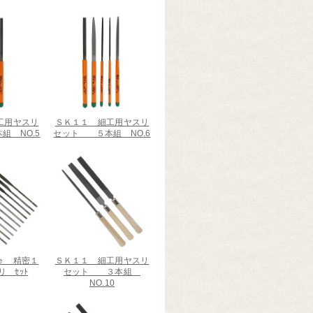
工用ヤスリ
ＳＫ１１ 細工用ヤスリ
 NO.5
セット ５本組 NO.6
ｅ 精密１
ＳＫ１１ 細工用ヤスリ
 ｾｯﾄ
セット ３本組
NO.10