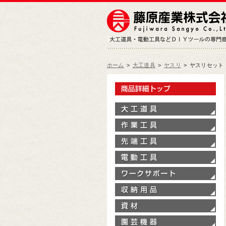
ホーム
>
大工道具
>
ヤスリ
>
ヤスリセット
製
大
作
先
電
ワ
収
資
園