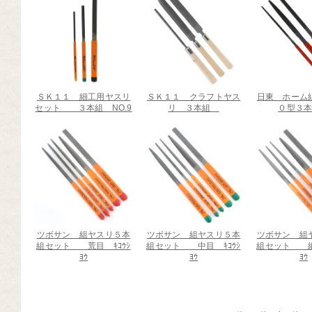
ＳＫ１１ 細工用ヤスリ
ＳＫ１１ クラフトヤス
日東 ホーム
セット ３本組 NO.9
リ ３本組
０型３
ツボサン 組ヤスリ５本
ツボサン 組ヤスリ５本
ツボサン 組
組セット 荒目 ｷｺｳｼ
組セット 中目 ｷｺｳｼ
組セット 細目
ﾖｳ
ﾖｳ
ﾖｳ