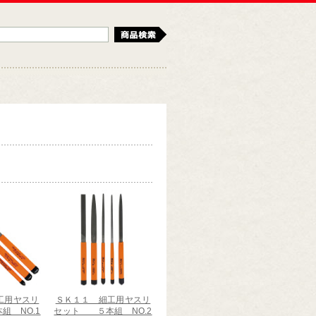
検索
工用ヤスリ
ＳＫ１１ 細工用ヤスリ
 NO.1
セット ５本組 NO.2