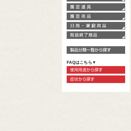
園
園
家
取
製
FAQはこちら▼
使
症