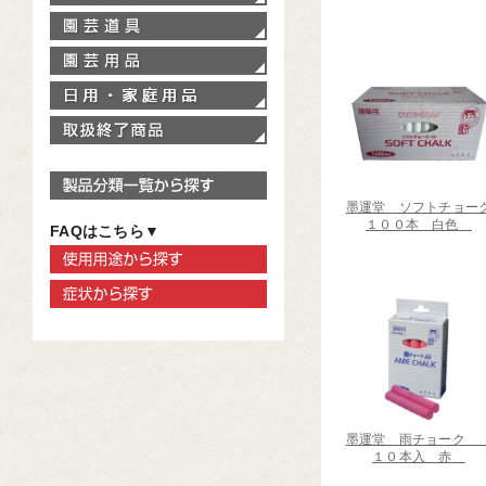
園芸道具
園芸用品
家庭用品
取扱終了商品
製品分類一覧から探す
墨運堂 ソフトチョー
１００本 白色
FAQはこちら▼
使用用途から探す
症状から探す
墨運堂 雨チョー
１０本入 赤