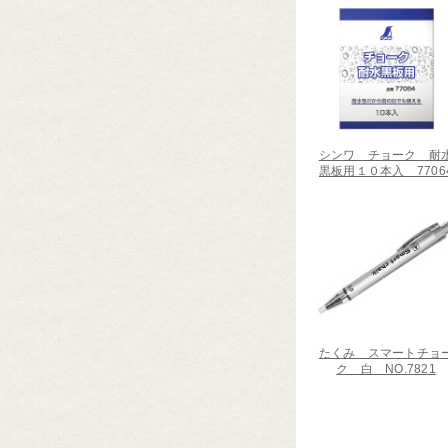
シンワ チョーク 耐
黒板用１０本入 7706
たくみ スマートチョ
ク 白 NO.7821