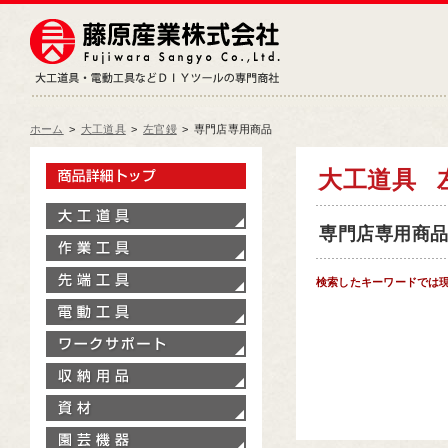
藤原産業株式会社
大工道具・電動工具などDIY
ホーム
>
大工道具
>
左官鏝
>
専門店専用商品
製品情報トップ
大工道具
大工道具
専門店専用商品[
作業工具
先端工具
検索したキーワードでは
電動工具
ワークサポート
収納用品
資材
園芸機器