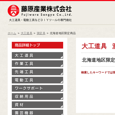
藤原産業株式会社
大工道具・電動工具などDIY
ホーム
>
大工道具
>
測定具
>
北海道地区限定商品
製品情報トップ
大工道具
大工道具
北海道地区限定商
作業工具
先端工具
検索したキーワードでは
電動工具
ワークサポート
収納用品
資材
園芸機器