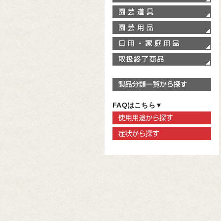
園
園
家
取
製
FAQはこちら▼
使
症