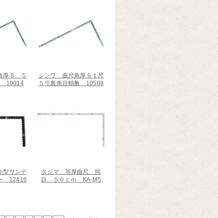
角厚Ｓ ５
シンワ 曲尺角厚Ｓ１尺
10014
５寸裏角目鶴亀 10588
小型サンデ
タジマ 等厚曲尺 同
 12416
目 ５０ｃｍ KA-M5