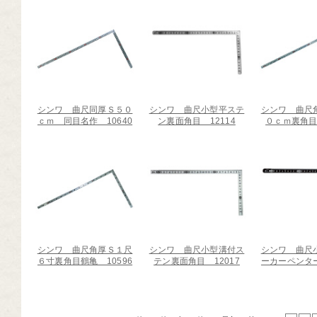
シンワ 曲尺同厚Ｓ５０
シンワ 曲尺小型平ステ
シンワ 曲尺
ｃｍ 同目名作 10640
ン裏面角目 12114
０ｃｍ裏角目 
シンワ 曲尺角厚Ｓ１尺
シンワ 曲尺小型溝付ス
シンワ 曲尺
６寸裏角目鶴亀 10596
テン裏面角目 12017
ーカーペンター