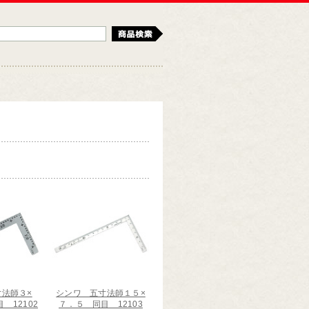
検索
法師３×
シンワ 五寸法師１５×
 12102
７．５ 同目 12103