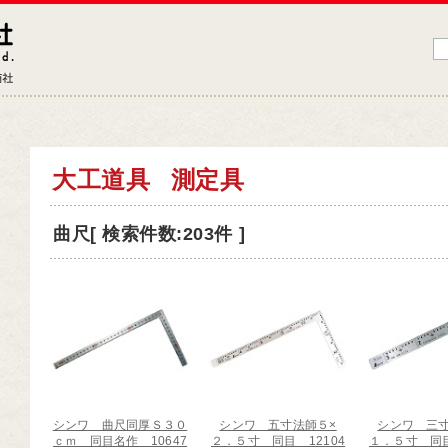
藤原産業株式会社
大工道具・電動工具などDIYツールの専門商社
品情報トップ
大工道具
測定具
工道具
曲尺[ 検索件数:203件 ]
業工具
端工具
動工具
ークサポート
納用品
材
シンワ 曲尺同厚Ｓ３０
シンワ 五寸法師５×
シンワ 三寸
芸機器
ｃｍ 同目名作 10647
２．５寸 同目 12104
１．５寸 同目