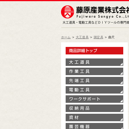
ホーム
>
大工道具
>
測定具
>
曲尺
製
大
作
先
電
ワ
収
資
園