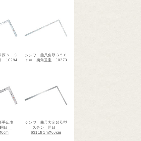
角厚Ｓ ３
シンワ 曲尺角厚Ｓ５０
 10294
ｃｍ 裏角重宝 10373
尺厚手広巾
シンワ 曲尺大金普及型
 同目
ステン 同目
30cm
63118 1mX60cm