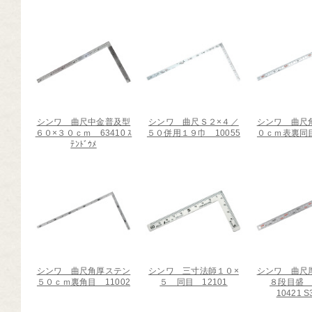
芸道具
芸用品
庭用品
扱終了商品
品分類一覧から探す
シンワ 曲尺中金普及型
シンワ 曲尺Ｓ２×４／
シンワ 曲尺
６０×３０ｃｍ 63410 ｽ
５０併用１９巾 10055
０ｃｍ表裏同目
ﾃﾝﾄﾞｳﾒ
用用途から探す
状から探す
シンワ 曲尺角厚ステン
シンワ 三寸法師１０×
シンワ 曲
５０ｃｍ裏角目 11002
５ 同目 12101
８段目盛
10421 S