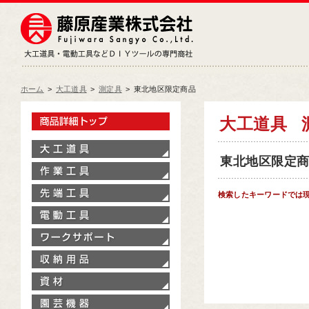
藤原産業株式会社
大工道具・電動工具などDIY
ホーム
>
大工道具
>
測定具
>
東北地区限定商品
製品情報トップ
大工道具
大工道具
東北地区限定商品
作業工具
先端工具
検索したキーワードでは
電動工具
ワークサポート
収納用品
資材
園芸機器