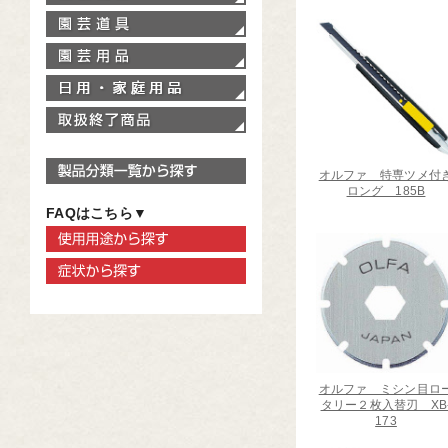
園芸道具
園芸用品
家庭用品
取扱終了商品
製品分類一覧から探す
オルファ 特専ツメ付
ロング 185B
FAQはこちら▼
使用用途から探す
症状から探す
オルファ ミシン目ロ
タリー２枚入替刃 XB
173