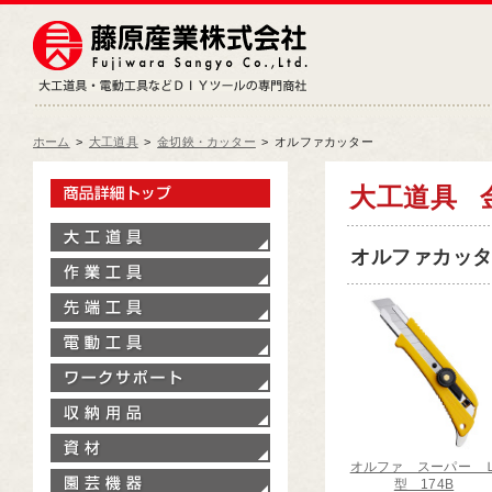
藤原産業株式会社
大工道具・電動工具などDIY
ホーム
>
大工道具
>
金切鋏・カッター
>
オルファカッター
製品情報トップ
大工道具
大工道具
オルファカッター
作業工具
先端工具
電動工具
ワークサポート
収納用品
資材
オルファ スーパー 
園芸機器
型 174B