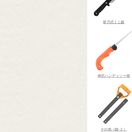
替刃式ミニ鋸
神沢ハンディソー他
その他（鋸‐２）