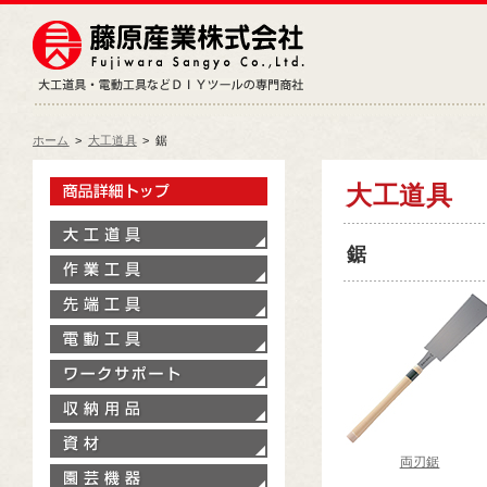
藤原産業株式会社
大工道具・電動工具などDIY
ホーム
>
大工道具
>
鋸
製品情報トップ
大工道具
大工道具
鋸
作業工具
先端工具
電動工具
ワークサポート
収納用品
資材
両刃鋸
園芸機器