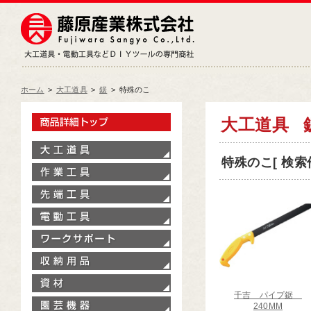
藤原産業株式会社
大工道具・電動工具などDIY
ホーム
>
大工道具
>
鋸
>
特殊のこ
製品情報トップ
大工道具
大工道具
特殊のこ[ 検索件
作業工具
先端工具
電動工具
ワークサポート
収納用品
資材
千吉 パイプ鋸
園芸機器
240MM