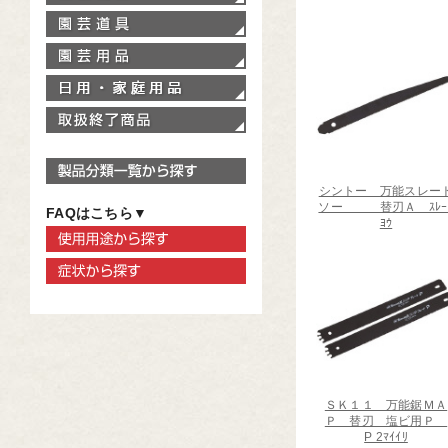
園芸道具
園芸用品
家庭用品
取扱終了商品
製品分類一覧から探す
シントー 万能スレー
ソー 替刃Ａ ｽﾚｰ
FAQはこちら▼
ﾖｳ
使用用途から探す
症状から探す
ＳＫ１１ 万能鋸ＭＡ
Ｐ 替刃 塩ビ用Ｐ
P 2ﾏｲｲﾘ