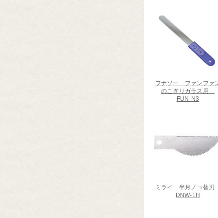
フナソー ファンファ
のこぎりガラス用
FUN-N3
ミライ 半月ノコ替
DNW-1H