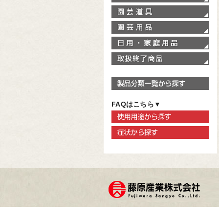
園
園
家
取
製
FAQはこちら▼
使
症