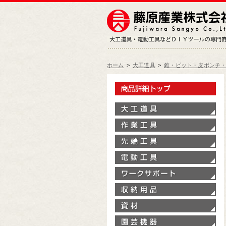
ホーム
>
大工道具
>
錐・ピット・皮ポンチ
製
大
作
先
電
ワ
収
資
園