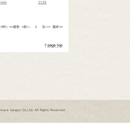
.5mm
2135
（全4件）
<<最初
<前へ
1
次へ>
最終>>
ページトップへ