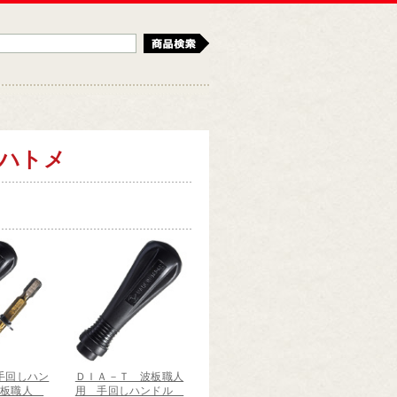
検索
ハトメ
手回しハン
ＤＩＡ－Ｔ 波板職人
波板職人
用 手回しハンドル