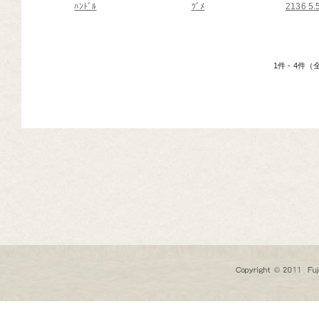
ﾊﾝﾄﾞﾙ
ﾂﾞﾒ
2136 5
芸道具
芸用品
庭用品
1件 - 4件
扱終了商品
品分類一覧から探す
用用途から探す
状から探す