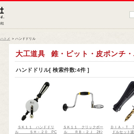
藤原産業株式会社
大工道具・電動工具などDIYツールの専門商社
・ハトメ
>
ハンドドリル
品情報トップ
大工道具
錐・ピット・皮ポンチ・
工道具
ハンドドリル[ 検索件数:4件 ]
業工具
端工具
動工具
ークサポート
納用品
材
ＳＫ１１ ハンドドリ
ＳＫ１１ クリックボー
ＤＩＡ－Ｔ 
芸機器
ル ＳＨ－２０ PC
ル ＲＢ－２Ｊ 2ﾎﾝ
ドルセット