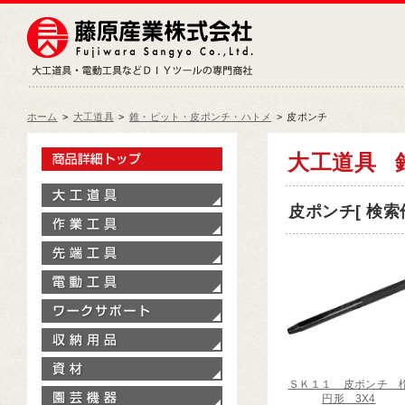
藤原産業株式会社
大工道具・電動工具などDIY
ホーム
>
大工道具
>
錐・ピット・皮ポンチ・ハトメ
>
皮ポンチ
製品情報トップ
大工道具
大工道具
皮ポンチ[ 検索件
作業工具
先端工具
電動工具
ワークサポート
収納用品
資材
ＳＫ１１ 皮ポンチ 
園芸機器
円形 3X4