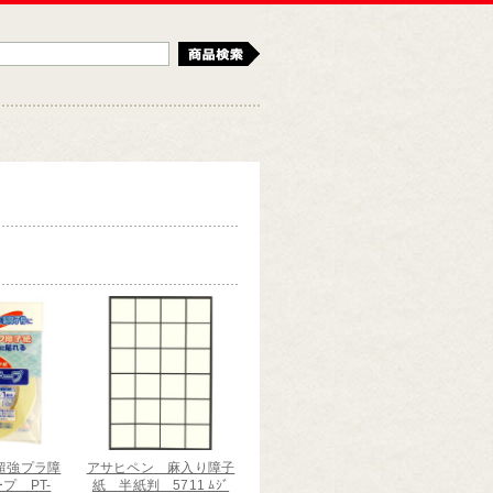
検索
超強プラ障
アサヒペン 麻入り障子
プ PT-
紙 半紙判 5711 ﾑｼﾞ