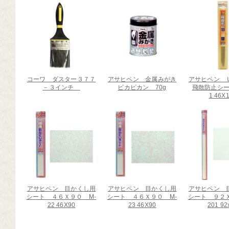
コーワ ダスター３７７
アサヒペン 金属みがき
アサヒペン 
－３インチ
ピカピカン 70g
飛散防止シー
1 46X
アサヒペン 目かくし用
アサヒペン 目かくし用
アサヒペン 
シート ４６Ｘ９０ M-
シート ４６Ｘ９０ M-
シート ９２Ｘ
22 46X90
23 46X90
201 92