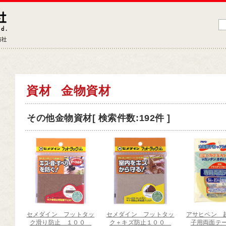
藤原産業株式会社
大工道具・電動工具などDIYツールの専門商社
品情報トップ
資材
金物資材
工道具
その他金物資材[ 検索件数:192件 ]
業工具
端工具
動工具
ークサポート
納用品
材
セメダイン フットタッ
セメダイン フットタッ
アサヒペン 
芸機器
ク滑り防止 １００
ク＋キズ防止１００
子用両面テー