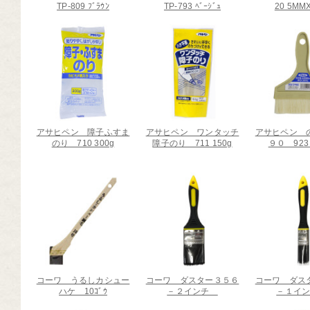
TP-809 ﾌﾞﾗｳﾝ
TP-793 ﾍﾞｰｼﾞｭ
20 5MM
芸道具
芸用品
庭用品
扱終了商品
品分類一覧から探す
アサヒペン 障子ふすま
アサヒペン ワンタッチ
アサヒペン 
のり 710 300g
障子のり 711 150g
９０ 923
用用途から探す
状から探す
コーワ うるしカシュー
コーワ ダスター３５６
コーワ ダス
ハケ 10ｺﾞｳ
－２インチ
－１イ