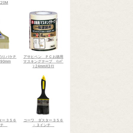
X20M
のりバケＰ
アサヒペン ＰＣお徳用
 90mm
マスキングテープ ｲｯﾊﾟ
ﾝ 24mmX3ｲﾘ
ター３５６
コーワ ダスター３５６
ンチ
－３インチ