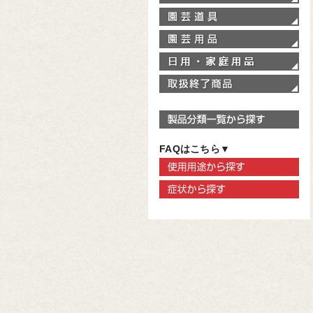
園
園
家
取
製
FAQはこちら▼
使
症