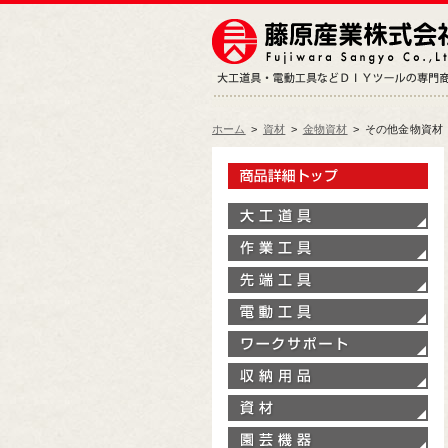
ホーム
>
資材
>
金物資材
>
その他金物資材
製
大
作
先
電
ワ
収
資
園