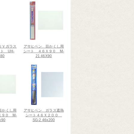
ＵＶガラス
アサヒペン 目かくし用
ト UH-
シート ４６Ｘ９０ M-
180
21 46X90
目かくし用
アサヒペン ガラス遮熱
９０ M-
シート４６Ｘ２００
x90
SG-2 46x200