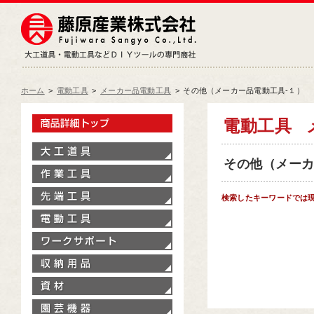
藤原産業株式会社
大工道具・電動工具などDIY
ホーム
>
電動工具
>
メーカー品電動工具
>
その他（メーカー品電動工具‐１）
製品情報トップ
電動工具
大工道具
その他（メーカー
作業工具
先端工具
検索したキーワードでは
電動工具
ワークサポート
収納用品
資材
園芸機器