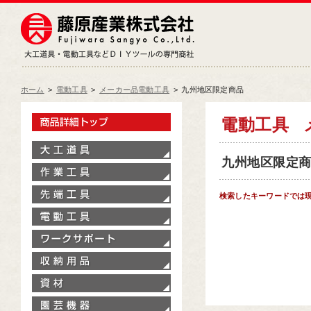
藤原産業株式会社
大工道具・電動工具などDIY
ホーム
>
電動工具
>
メーカー品電動工具
>
九州地区限定商品
製品情報トップ
電動工具
大工道具
九州地区限定商品
作業工具
先端工具
検索したキーワードでは
電動工具
ワークサポート
収納用品
資材
園芸機器