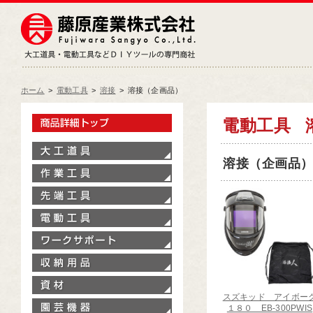
藤原産業株式会社
大工道具・電動工具などDIY
ホーム
>
電動工具
>
溶接
>
溶接（企画品）
製品情報トップ
電動工具
大工道具
溶接（企画品）[
作業工具
先端工具
電動工具
ワークサポート
収納用品
資材
スズキッド アイボー
園芸機器
１８０ EB-300PWIS