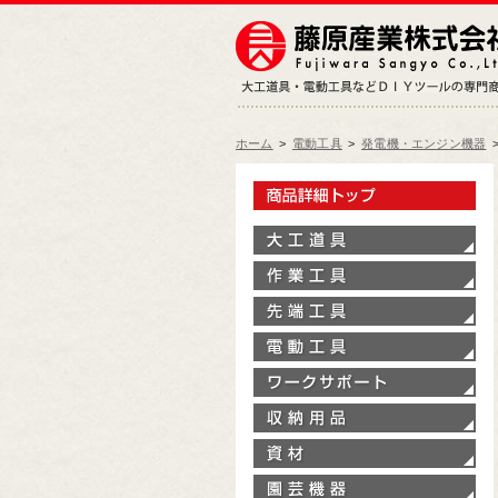
ホーム
>
電動工具
>
発電機・エンジン機器
製
大
作
先
電
ワ
収
資
園