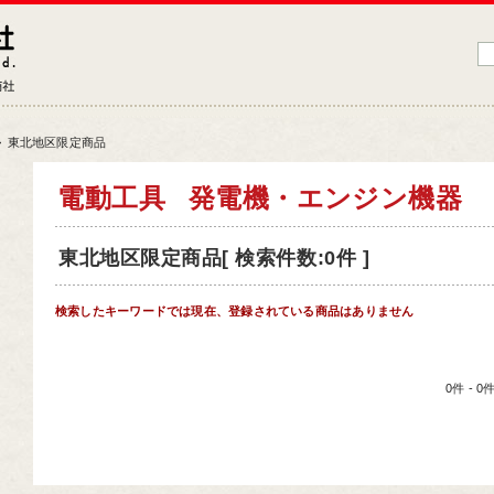
藤原産業株式会社
大工道具・電動工具などDIYツールの専門商社
>
東北地区限定商品
品情報トップ
電動工具
発電機・エンジン機器
工道具
東北地区限定商品[ 検索件数:0件 ]
業工具
端工具
検索したキーワードでは現在、登録されている商品はありません
動工具
ークサポート
0件 - 
納用品
材
芸機器