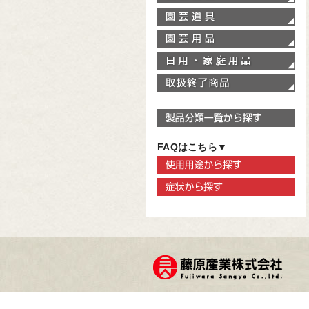
園
園
家
取
製
FAQはこちら▼
使
症