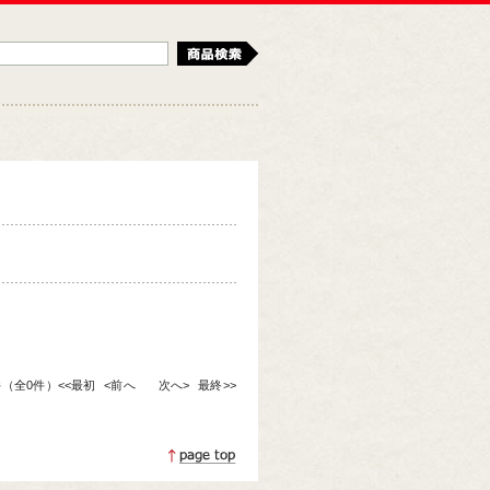
検索
0件（全0件）
<<最初
<前へ
次へ>
最終>>
ページトップへ