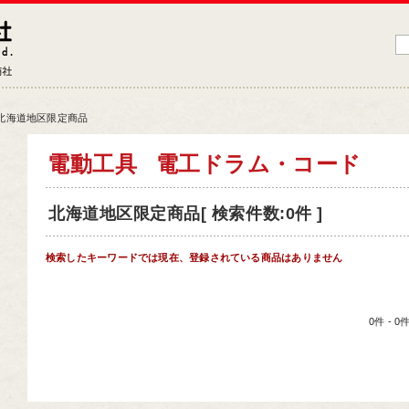
藤原産業株式会社
大工道具・電動工具などDIYツールの専門商社
北海道地区限定商品
品情報トップ
電動工具
電工ドラム・コード
工道具
北海道地区限定商品[ 検索件数:0件 ]
業工具
端工具
検索したキーワードでは現在、登録されている商品はありません
動工具
ークサポート
0件 - 
納用品
材
芸機器