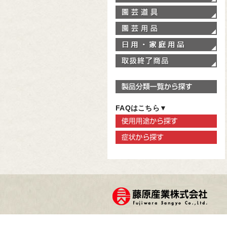
園
園
家
取
製
FAQはこちら▼
使
症