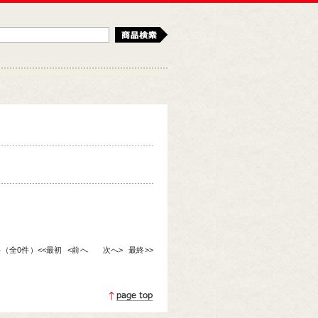
検索
0件（全0件）
<<最初
<前へ
次へ>
最終>>
ページトップへ