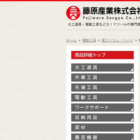
ホーム
>
電動工具
>
電工ドラム・コード
>
製
大
作
先
電
ワ
収
資
園