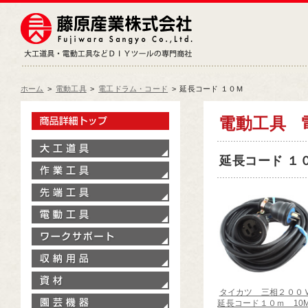
藤原産業株式会社
大工道具・電動工具などDIY
ホーム
>
電動工具
>
電工ドラム・コード
>
延長コード １０Ｍ
製品情報トップ
電動工具
大工道具
延長コード １０Ｍ
作業工具
先端工具
電動工具
ワークサポート
収納用品
資材
タイカツ 三相２００
園芸機器
延長コード１０ｍ 10M