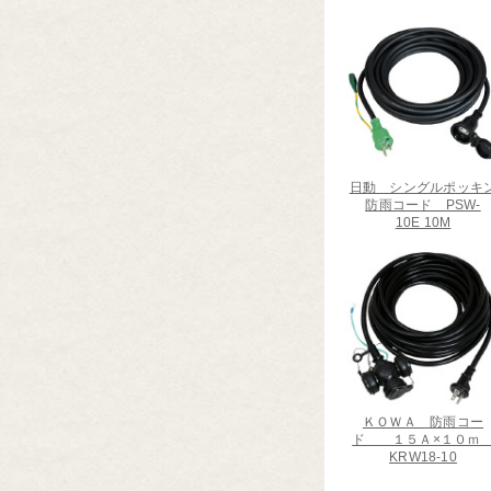
日動 シングルポッキ
防雨コード PSW-
10E 10M
ＫＯＷＡ 防雨コー
ド １５Ａ×１０
KRW18-10