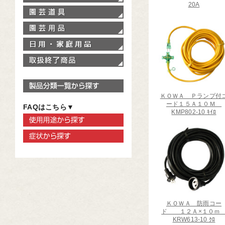
20A
園芸道具
園芸用品
家庭用品
取扱終了商品
製品分類一覧から探す
ＫＯＷＡ Ｐランプ付
ード１５Ａ１０Ｍ
FAQはこちら▼
KMP802-10 ｷｲﾛ
使用用途から探す
症状から探す
ＫＯＷＡ 防雨コー
ド １２Ａ×１０
KRW613-10 ｸﾛ