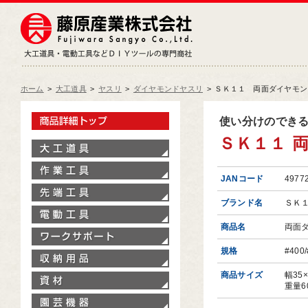
藤原産業株式会社
大工道具・電動工具などDIY
ホーム
>
大工道具
>
ヤスリ
>
ダイヤモンドヤスリ
>
ＳＫ１１ 両面ダイヤモンドシ
製品情報トップ
使い分けのでき
ＳＫ１１ 両
大工道具
作業工具
JANコード
4977
先端工具
ブランド名
ＳＫ
電動工具
商品名
両面
ワークサポート
規格
#400/
収納用品
商品サイズ
幅35
資材
重量6
園芸機器