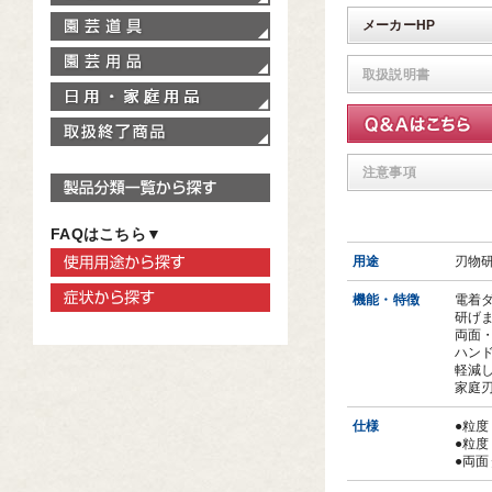
園芸道具
メーカーHP
園芸用品
取扱説明書
家庭用品
取扱終了商品
注意事項
製品分類一覧から探す
FAQはこちら▼
使用用途から探す
用途
刃物
症状から探す
機能・特徴
電着
研げ
両面・
ハン
軽減
家庭
仕様
●粒度
●粒度
●両