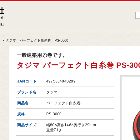
藤原産業株式会社
大工道具・電動工具などDIYツールの専門商社
品
>
タジマ パーフェクト白糸巻 PS-3000
品情報トップ
一般建築用糸巻です。
タジマ パーフェクト白糸巻 PS-30
工道具
業工具
JANコード
4975364040299
端工具
ブランド名
タジマ
動工具
商品名
パーフェクト白糸巻
ークサポート
規格
PS-3000
納用品
商品サイズ
幅80×高さ146×奥行き29mm
材
重量71ｇ
芸機器