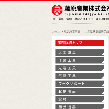
ホーム
>
取扱終了商品
>
大工道具取扱終了
製
大
作
先
電
ワ
収
資
園