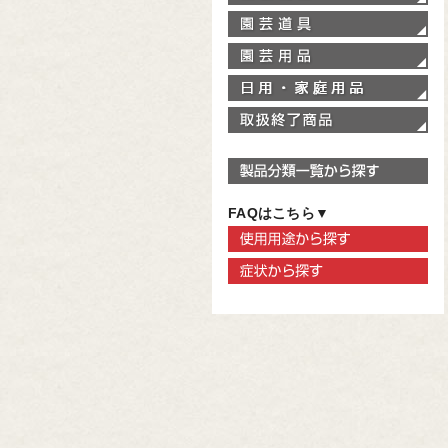
園
園
家
取
製
FAQはこちら▼
使
症