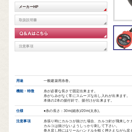
芸道具
メーカーHP
芸用品
取扱説明書
庭用品
扱終了商品
注意事項
品分類一覧から探す
用用途から探す
状から探す
用途
一般建築用糸巻。
機能・特徴
糸が必要な長さで固定出来ます。
糸がらみがなく常にスムーズな出し入れが出来ます。
本体の2本の据付針で、据付けが出来ます。
仕様
●糸の長さ：30m(細糸)/20m(太糸)。
注意事項
糸張り時にカルコが抜けた場合、カルコ針が飛来しケ
カルコは抜けないようしっかり刺して下さい。
巻き戻し時にはリールハンドルを軽く押さえながら戻