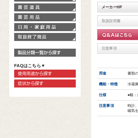
園芸道具
メーカーHP
園芸用品
取扱説明書
家庭用品
取扱終了商品
注意事項
製品分類一覧から探す
FAQはこちら▼
使用用途から探す
用途
書類
症状から探す
機能・特徴
冷蔵
仕様
●幅：
注意事項
時計
磁気