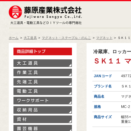
藤原産業株式会社
大工道具・電動工具などDIY
ホーム
>
大工道具
>
マグネット・ステープル・のんこ
>
マグネット
>
ＳＫ１１
製品情報トップ
冷蔵庫、ロッカ
ＳＫ１１ マ
大工道具
作業工具
JANコード
4977
先端工具
ブランド名
ＳＫ
電動工具
商品名
マグ
ワークサポート
規格
MC-2
収納用品
商品サイズ
幅55
資材
重量1
園芸機器