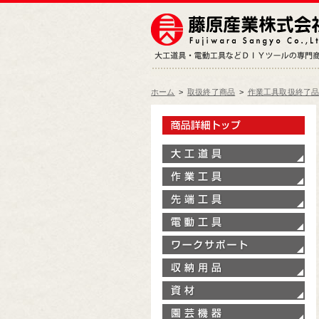
ホーム
>
取扱終了商品
>
作業工具取扱終了
製
大
作
先
電
ワ
収
資
園