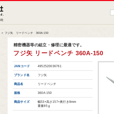
藤原産業株式会社
大工道具・電動工具などDIYツールの専門商社
品
>
フジ矢 リードペンチ 360A-150
品情報トップ
精密機器等の組立・修理に最適です。
フジ矢 リードペンチ 360A-150
工道具
業工具
JANコード
4952520036761
端工具
ブランド名
フジ矢
動工具
商品名
リードペンチ
ークサポート
規格
360A-150
納用品
商品サイズ
幅53×高さ157×奥行き8mm
材
重量85ｇ
芸機器