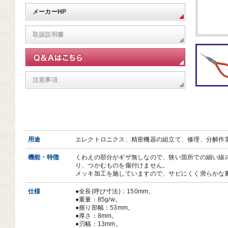
芸道具
メーカーHP
芸用品
取扱説明書
庭用品
扱終了商品
注意事項
品分類一覧から探す
用用途から探す
状から探す
用途
エレクトロニクス、精密機器の組立て、修理、分解作
機能・特徴
くわえの部分がギザ無しなので、狭い箇所での細い線
り、つかむものを傷付けません。
メッキ加工を施していますので、サビにくく滑らかな
仕様
●全長(呼び寸法)：150mm。
●重量：85g/w。
●握り部幅：53mm。
●厚さ：8mm。
●刃幅：13mm。