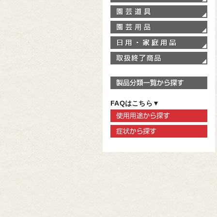
園
園
家
取
製
FAQはこちら▼
使
症