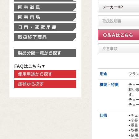
園芸道具
メーカーHP
園芸用品
取扱説明書
家庭用品
取扱終了商品
注意事項
製品分類一覧から探す
FAQはこちら▼
使用用途から探す
用途
フラ
症状から探す
機能・特徴
チェ
狭い
す。
チェ
チェ
仕様
●チェ
●全長
●重量
●型番
●使用