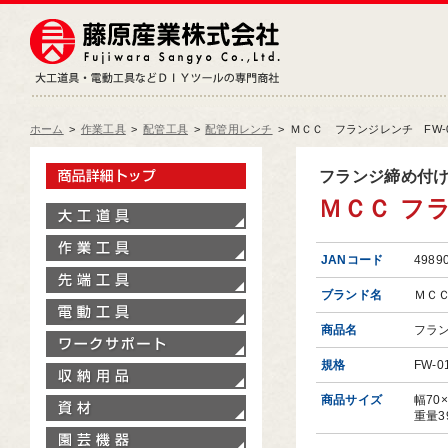
藤原産業株式会社
大工道具・電動工具などDIY
ホーム
>
作業工具
>
配管工具
>
配管用レンチ
>
ＭＣＣ フランジレンチ FW-0
製品情報トップ
フランジ締め付
ＭＣＣ フラ
大工道具
作業工具
JANコード
4989
先端工具
ブランド名
ＭＣ
電動工具
商品名
フラ
ワークサポート
規格
FW-0
収納用品
商品サイズ
幅70
資材
重量3
園芸機器