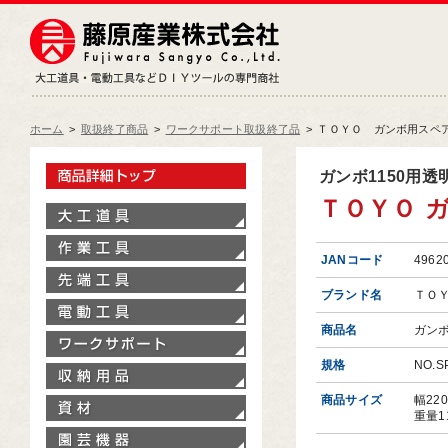
藤原産業株式会社
大工道具・電動工具などDIY
ホーム
>
取扱終了商品
>
ワークサポート取扱終了品
>
ＴＯＹＯ ガンボ用スペアレ
製品情報トップ
ガンボ1150用
ＴＯＹＯ ガ
大工道具
作業工具
JANコード
4962
先端工具
ブランド名
ＴＯ
電動工具
商品名
ガン
ワークサポート
規格
NO.S
収納用品
商品サイズ
幅22
資材
重量1
園芸機器