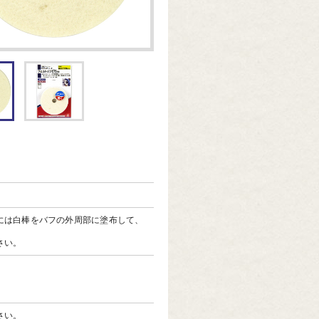
には白棒をバフの外周部に塗布して、
さい。
さい。