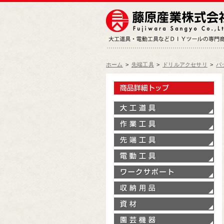
ホーム
>
先端工具
>
ドリルアクセサリ
>
パ
製
大
作
先
電
ワ
収
資
園