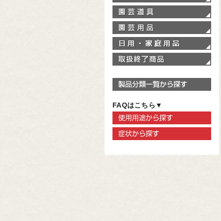
園
園
家
取
製
FAQはこちら▼
使
症