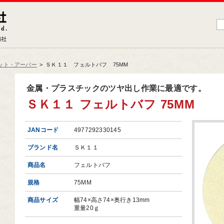
藤原産業株式会社
大工道具・電動工具などDIYツールの専門商社
ット・アーバー
>
ＳＫ１１ フェルトバフ 75MM
品情報トップ
金属・プラスチックのツヤ出し作業に最適です。
ＳＫ１１ フェルトバフ 75MM
工道具
業工具
JANコード
4977292330145
端工具
ブランド名
ＳＫ１１
動工具
商品名
フェルトバフ
ークサポート
規格
75MM
納用品
商品サイズ
幅74×高さ74×奥行き13mm
材
重量20ｇ
芸機器