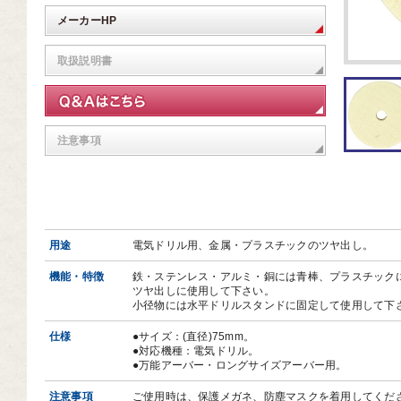
芸道具
メーカーHP
芸用品
取扱説明書
庭用品
扱終了商品
注意事項
品分類一覧から探す
用用途から探す
状から探す
用途
電気ドリル用、金属・プラスチックのツヤ出し。
機能・特徴
鉄・ステンレス・アルミ・銅には青棒、プラスチック
ツヤ出しに使用して下さい。
小径物には水平ドリルスタンドに固定して使用して下
仕様
●サイズ：(直径)75mm。
●対応機種：電気ドリル。
●万能アーバー・ロングサイズアーバー用。
注意事項
ご使用時は、保護メガネ、防塵マスクを着用してくだ