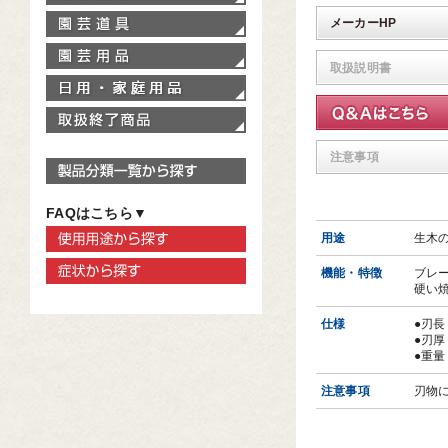
園芸道具
メーカーHP
園芸用品
取扱説明書
家庭用品
取扱終了商品
注意事項
製品分類一覧から探す
FAQはこちら▼
使用用途から探す
用途
生木
症状から探す
機能・特徴
ブレ
硬い
仕様
●刃長
●刃厚
●重量
注意事項
刃物