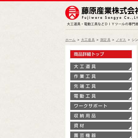
ホーム
>
大工道具
>
測定具
>
ノギス
>
シン
製
大
作
先
電
ワ
収
資
園