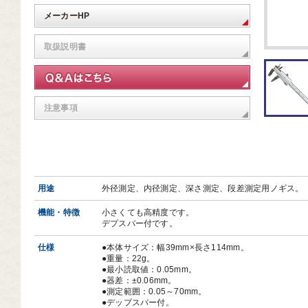
芸道具
メーカーHP
芸用品
取扱説明書
庭用品
扱終了商品
注意事項
品分類一覧から探す
用用途から探す
状から探す
用途
外径測定、内径測定、深さ測定、段差測定用ノギス。
機能・特徴
小さくても高精度です。
デプスバー付です。
仕様
●本体サイズ：幅39mm×長さ114mm。
●重量：22g。
●最小読取値：0.05mm。
●器差：±0.06mm。
●測定範囲：0.05～70mm。
●デップスバー付。