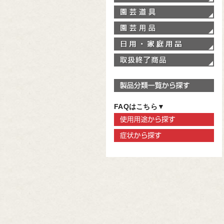
園
園
家
取
製
FAQはこちら▼
使
症