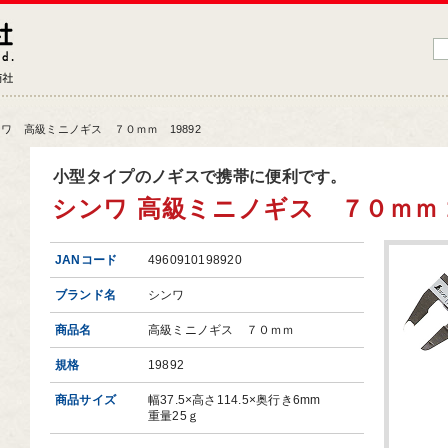
藤原産業株式会社
大工道具・電動工具などDIYツールの専門商社
ワ 高級ミニノギス ７０ｍｍ 19892
品情報トップ
小型タイプのノギスで携帯に便利です。
シンワ 高級ミニノギス ７０ｍｍ 1
工道具
業工具
JANコード
4960910198920
端工具
ブランド名
シンワ
動工具
商品名
高級ミニノギス ７０ｍｍ
ークサポート
規格
19892
納用品
商品サイズ
幅37.5×高さ114.5×奥行き6mm
材
重量25ｇ
芸機器