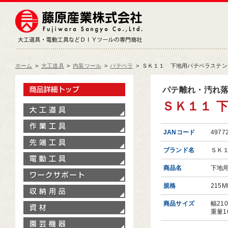
藤原産業株式会社
大工道具・電動工具などDIY
ホーム
>
大工道具
>
内装ツール
>
パテベラ
>
ＳＫ１１ 下地用パテベラステンレス
製品情報トップ
パテ離れ・汚れ
ＳＫ１１ 下
大工道具
作業工具
JANコード
4977
先端工具
ブランド名
ＳＫ
電動工具
商品名
下地
ワークサポート
規格
215M
収納用品
商品サイズ
幅21
資材
重量1
園芸機器