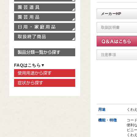
園芸道具
メーカーHP
園芸用品
家庭用品
取扱説明書
取扱終了商品
製品分類一覧から探す
注意事項
FAQはこちら▼
使用用途から探す
症状から探す
用途
くわ
機能・特徴
コー
便利な
ビニ
くわ