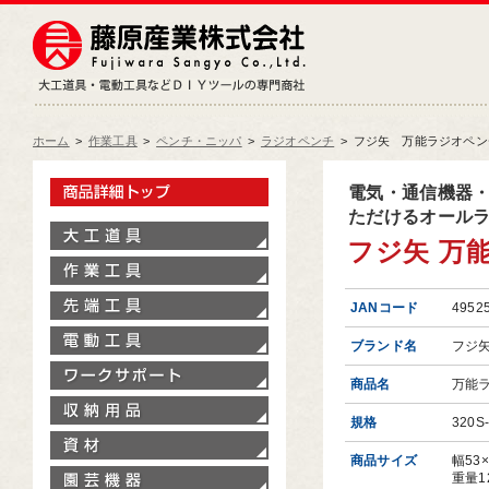
藤原産業株式会社
大工道具・電動工具などDIY
ホーム
>
作業工具
>
ペンチ・ニッパ
>
ラジオペンチ
>
フジ矢 万能ラジオペンチ 
製品情報トップ
電気・通信機器・
ただけるオール
大工道具
フジ矢 万能
作業工具
先端工具
JANコード
4952
電動工具
ブランド名
フジ
ワークサポート
商品名
万能
収納用品
規格
320S
資材
商品サイズ
幅53
園芸機器
重量1