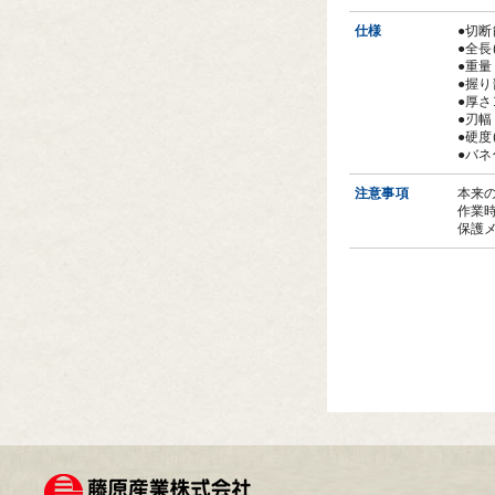
仕様
●切断
●全長
●重量
●握り
●厚さ
●刃幅
●硬度
●バ
注意事項
本来
作業
保護