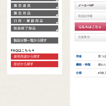
園芸道具
メーカーHP
園芸用品
取扱説明書
家庭用品
取扱終了商品
注意事項
製品分類一覧から探す
FAQはこちら▼
使用用途から探す
用途
墨つ
症状から探す
機能・特徴
優れ
仕様
●3枚