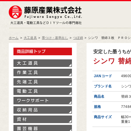
藤原産業株式会社
大工道具・電動工具などDIY
ホーム
>
大工道具
>
墨つけ・基準出し
>
つぼ綿
>
シンワ 替綿３枚 ＰＲＯシリ
製品情報トップ
安定した墨うち
シンワ 替綿
大工道具
作業工具
JANコード
4960
先端工具
ブランド名
シン
電動工具
商品名
替綿
ワークサポート
規格
7748
収納用品
商品サイズ
幅30
資材
重量1
園芸機器