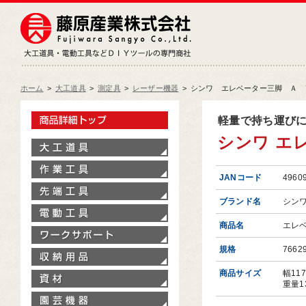
藤原産業株式会社
大工道具・電動工具などDIY
ホーム
>
大工道具
>
測定具
>
レーザー機器
>
シンワ エレベーター三脚 Ａ 7
製品情報トップ
軽量で持ち運び
シンワ エレ
大工道具
作業工具
JANコード
4960
先端工具
ブランド名
シン
電動工具
商品名
エレ
ワークサポート
規格
7662
収納用品
商品サイズ
幅11
資材
重量1
園芸機器