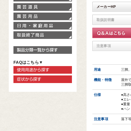
園芸道具
メーカーHP
園芸用品
取扱説明書
家庭用品
取扱終了商品
注意事項
製品分類一覧から探す
FAQはこちら▼
使用用途から探す
用途
三脚
症状から探す
機能・特徴
屋外
三脚取
仕様
●高さ
●エレ
●重量
●ハ
注意事項
落下