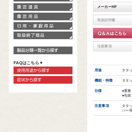
園芸道具
メーカーHP
園芸用品
取扱説明書
家庭用品
取扱終了商品
注意事項
製品分類一覧から探す
FAQはこちら▼
使用用途から探す
用途
タタ
症状から探す
機能・特徴
タタ
仕様
●重量
●包装
注意事項
タタ
パー