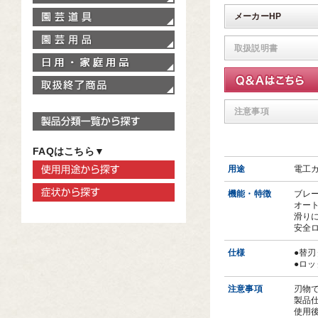
園芸道具
メーカーHP
園芸用品
取扱説明書
家庭用品
取扱終了商品
注意事項
製品分類一覧から探す
FAQはこちら▼
使用用途から探す
用途
電工
症状から探す
機能・特徴
ブレ
オー
滑り
安全
仕様
●替刃
●ロ
注意事項
刃物
製品
使用