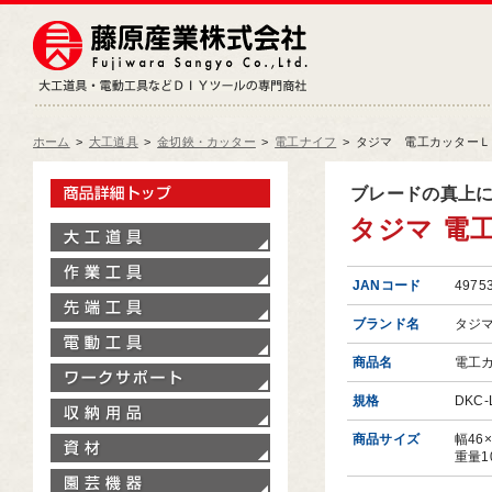
藤原産業株式会社
大工道具・電動工具などDIY
ホーム
>
大工道具
>
金切鋏・カッター
>
電工ナイフ
>
タジマ 電工カッターＬ５
製品情報トップ
ブレードの真上
タジマ 電工
大工道具
作業工具
JANコード
4975
先端工具
ブランド名
タジ
電動工具
商品名
電工
ワークサポート
規格
DKC-
収納用品
商品サイズ
幅46
資材
重量1
園芸機器